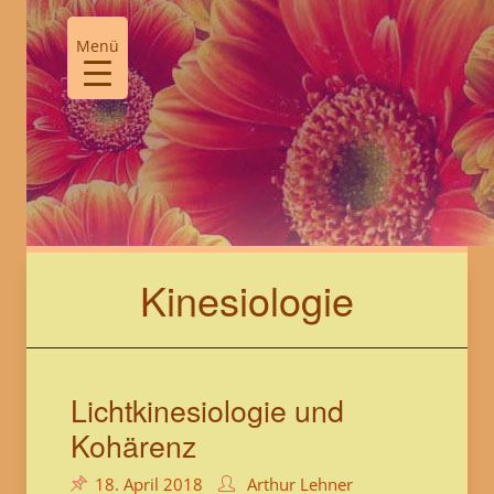
Skip
to
Menü
content
Kinesiologie
Lichtkinesiologie und
Kohärenz
18. April 2018
Arthur Lehner